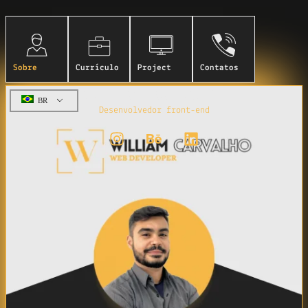
Sobre
Currículo
Project
Contatos
William Carvalho
BR
Desenvolvedor front-end